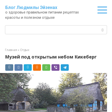
Перейти
Блог Людмилы Эйзенах
к
о здоровье правильном питании рецептах
контенту
красоты и полезном отдыхе
Поиск:
Главная
»
Отдых
Музей под открытым небом Кикеберг