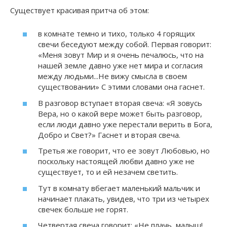
Существует красивая притча об этом:
в комнате темно и тихо, только 4 горящих
свечи беседуют между собой. Первая говорит:
«Меня зовут Мир и я очень печалюсь, что на
нашей земле давно уже нет мира и согласия
между людьми...Не вижу смысла в своем
существовании» С этими словами она гаснет.
В разговор вступает вторая свеча: «Я зовусь
Вера, но о какой вере может быть разговор,
если люди давно уже перестали верить в Бога,
Добро и Свет?» Гаснет и вторая свеча.
Третья же говорит, что ее зовут Любовью, но
поскольку настоящей любви давно уже не
существует, то и ей незачем светить.
Тут в комнату вбегает маленький мальчик и
начинает плакать, увидев, что три из четырех
свечек больше не горят.
Четвертая свеча говорит: «Не плачь, малыш!