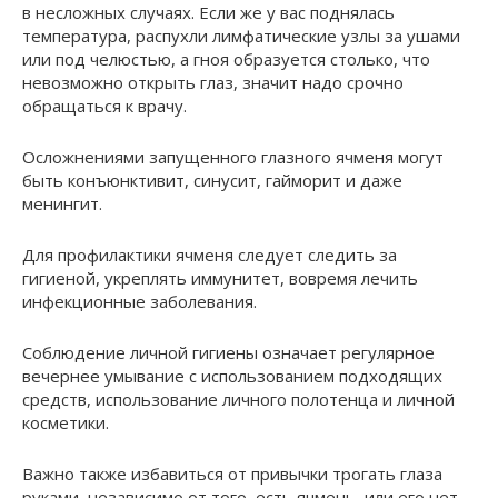
в несложных случаях. Если же у вас поднялась
температура, распухли лимфатические узлы за ушами
или под челюстью, а гноя образуется столько, что
невозможно открыть глаз, значит надо срочно
обращаться к врачу.
Осложнениями запущенного глазного ячменя могут
быть конъюнктивит, синусит, гайморит и даже
менингит.
Для профилактики ячменя следует следить за
гигиеной, укреплять иммунитет, вовремя лечить
инфекционные заболевания.
Соблюдение личной гигиены означает регулярное
вечернее умывание с использованием подходящих
средств, использование личного полотенца и личной
косметики.
Важно также избавиться от привычки трогать глаза
руками, независимо от того, есть ячмень, или его нет.