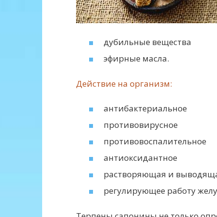
дубильные вещества
эфирные масла.
Действие на организм:
антибактериальное
противовирусное
противовоспалительное
антиоксидантное
растворяющая и выводяща
регулирующее работу желу
Терпены сапонины не только опр