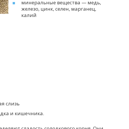
минеральные вещества — медь,
железо, цинк, селен, марганец,
калий
я слизь
дка и кишечника.
еделяют сладость солодкового корня. Они