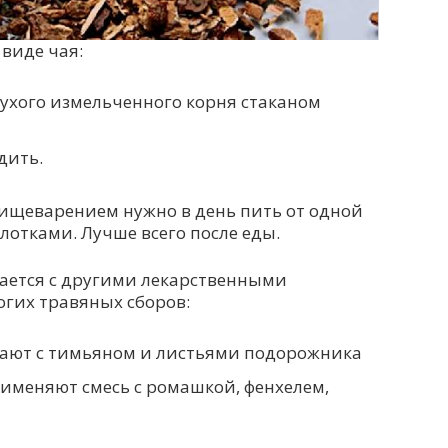
 виде чая:
сухого измельченного корня стаканом
дить.
пищеварением нужно в день пить от одной
лотками. Лучше всего после еды.
ается с другими лекарственными
огих травяных сборов:
вают с тимьяном и листьями подорожника
именяют смесь с ромашкой, фенхелем,