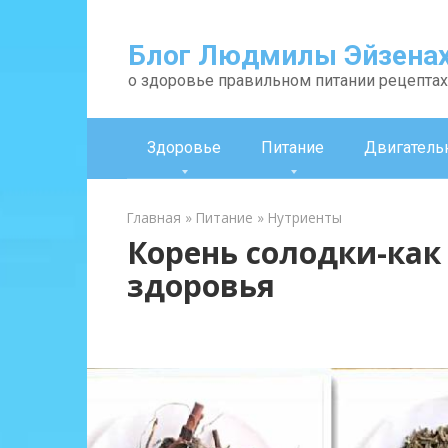
Перейти
к
Блог Людмилы Эйзена
контенту
о здоровье правильном питании рецептах
Здоровье
Питание
Двигатель
Главная
»
Питание
»
Нутриенты
Корень солодки-как
здоровья