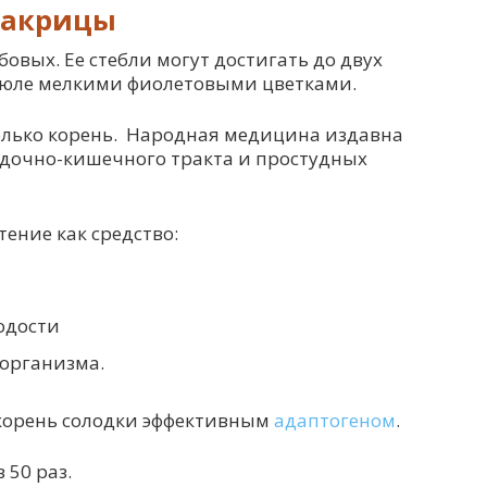
лакрицы
бовых. Ее стебли могут достигать до двух
-июле мелкими фиолетовыми цветками.
только корень. Народная медицина издавна
удочно-кишечного тракта и простудных
тение как средство:
одости
организма.
корень солодки эффективным
адаптогеном
.
 50 раз.