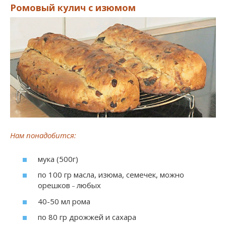
Ромовый кулич с изюмом
Нам понадобится:
мука (500г)
по 100 гр масла, изюма, семечек, можно
_
орешков
любых
40-50 мл рома
по 80 гр дрожжей и сахара